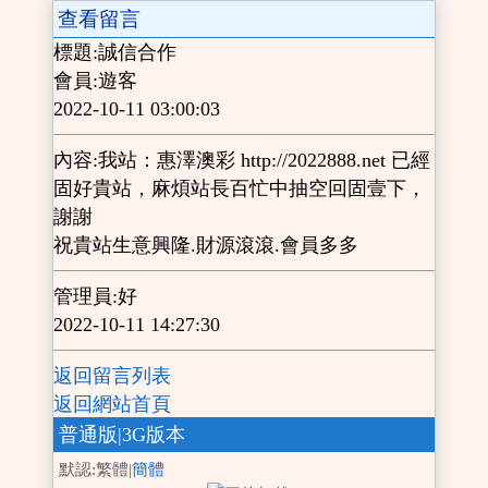
查看留言
標題:誠信合作
會員:遊客
2022-10-11 03:00:03
內容:我站：惠澤澳彩 http://2022888.net 已經
固好貴站，麻煩站長百忙中抽空回固壹下，
謝謝
祝貴站生意興隆.財源滾滾.會員多多
管理員:好
2022-10-11 14:27:30
返回留言列表
返回網站首頁
普通版
|3G版本
默認:繁體|
簡體